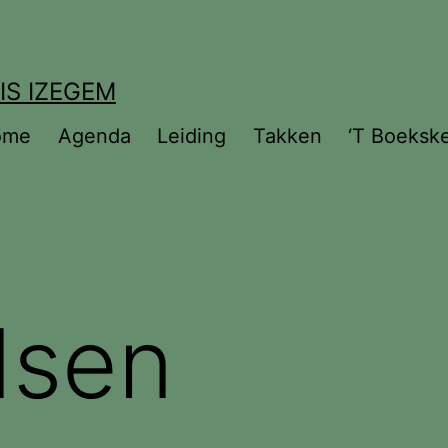
IS IZEGEM
ome
Agenda
Leiding
Takken
‘T Boeksk
dsen