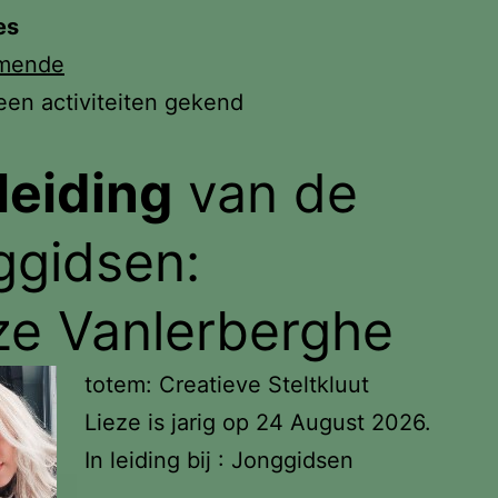
es
mende
geen activiteiten gekend
leiding
van de
ggidsen:
ze Vanlerberghe
totem: Creatieve Steltkluut
Lieze is jarig op 24 August 2026.
In leiding bij : Jonggidsen