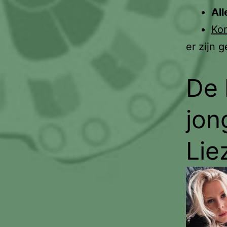
All
Ko
er zijn 
De
jon
Lie