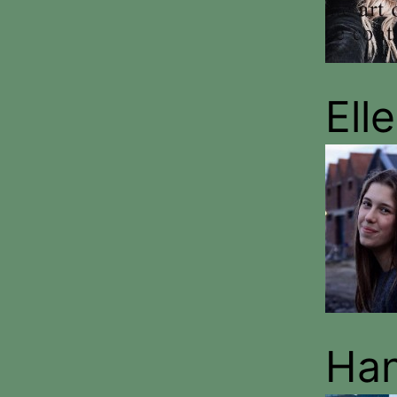
Ell
Han