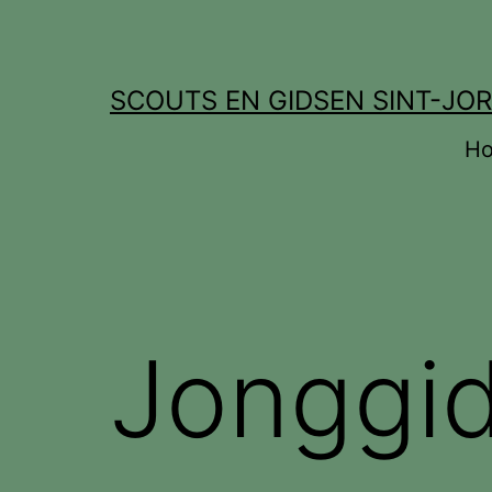
Ga
naar
de
SCOUTS EN GIDSEN SINT-JOR
inhoud
H
Jonggi